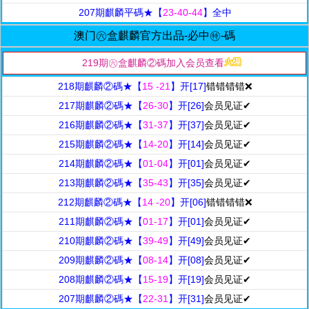
207期麒麟平碼★【
23-40-44
】全中
澳门㊅盒麒麟官方出品-必中㊕-碼
219期㊅盒麒麟②碼加入会员查看
218期麒麟②碼★【
15 -21
】开[17]
错错错错❌️
217期麒麟②碼★【
26-30
】开[26]
会员见证✔
216期麒麟②碼★【
31-37
】开[37]
会员见证✔
215期麒麟②碼★【
14-20
】开[14]
会员见证✔
214期麒麟②碼★【
01-04
】开[01]
会员见证✔
213期麒麟②碼★【
35-43
】开[35]
会员见证✔
212期麒麟②碼★【
14 -20
】开[06]
错错错错❌️
211期麒麟②碼★【
01-17
】开[01]
会员见证✔
210期麒麟②碼★【
39-49
】开[49]
会员见证✔
209期麒麟②碼★【
08-14
】开[08]
会员见证✔
208期麒麟②碼★【
15-19
】开[19]
会员见证✔
207期麒麟②碼★【
22-31
】开[31]
会员见证✔