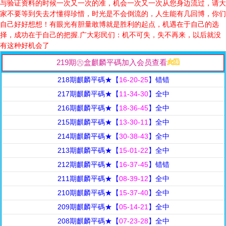
与验证资料的时候一次又一次的准，机会一次又一次从您身边流过，请大
家不要等到失去才懂得珍惜，时光是不会倒流的，人生能有几回博，你们
自己好好想想！有眼光有胆量敢博就是胜利的起点，机遇在于自己的选
择，成功在于自己的把握.广大彩民们：机不可失，失不再来，以后就没
有这种好机会了
219期㊅盒麒麟平碼加入会员查看
218期麒麟平碼★【
16-20-25
】错错
217期麒麟平碼★【
11-34-30
】全中
216期麒麟平碼★【
18-36-45
】全中
215期麒麟平碼★【
13-30-11
】全中
214期麒麟平碼★【
30-38-43
】全中
213期麒麟平碼★【
15-01-22
】全中
212期麒麟平碼★【
16-37-45
】错错
211期麒麟平碼★【
08-39-12
】全中
210期麒麟平碼★【
15-37-40
】全中
209期麒麟平碼★【
05-14-21
】全中
208期麒麟平碼★【
07-23-28
】全中